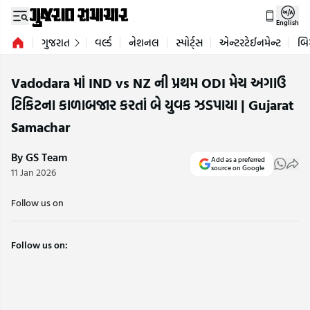
English
ગુજરાત
વર્લ્ડ
નેશનલ
સ્પોર્ટ્સ
એન્ટરટેઈનમેન્ટ
બિ
Vadodara માં IND vs NZ ની પ્રથમ ODI મેચ અગાઉ
ટિકિટના કાળાબજાર કરતાં બે યુવક ઝડપાયા | Gujarat
Samachar
By GS Team
Add as a preferred
source on Google
11 Jan 2026
Follow us on
Follow us on: