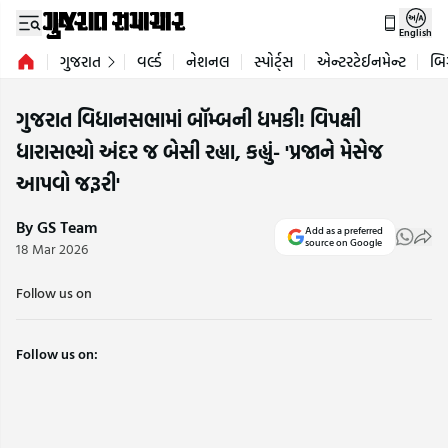
English
ગુજરાત
વર્લ્ડ
નેશનલ
સ્પોર્ટ્સ
એન્ટરટેઈનમેન્ટ
બિ
ગુજરાત વિધાનસભામાં બૉમ્બની ધમકી! વિપક્ષી
ધારાસભ્યો અંદર જ બેસી રહ્યા, કહ્યું- 'પ્રજાને મેસેજ
આપવો જરૂરી'
By GS Team
Add as a preferred
source on Google
18 Mar 2026
Follow us on
Follow us on: