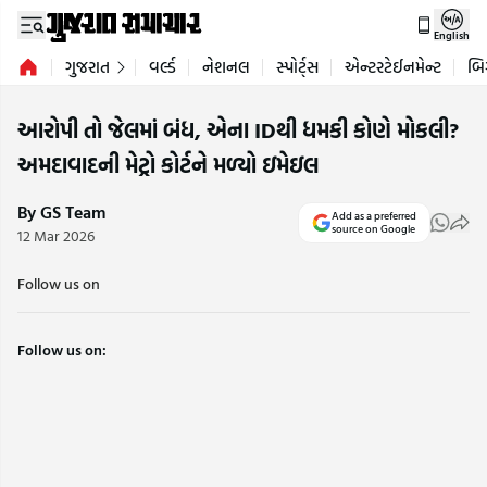
English
ગુજરાત
વર્લ્ડ
નેશનલ
સ્પોર્ટ્સ
એન્ટરટેઈનમેન્ટ
બિ
આરોપી તો જેલમાં બંધ, એના IDથી ધમકી કોણે મોકલી?
અમદાવાદની મેટ્રો કોર્ટને મળ્યો ઇમેઇલ
By GS Team
Add as a preferred
source on Google
12 Mar 2026
Follow us on
Follow us on: