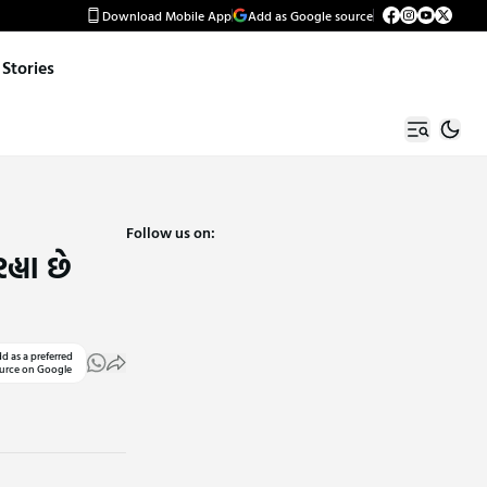
Download Mobile App
Add as Google source
Stories
Follow us on:
્યા છે
d as a preferred
urce on Google