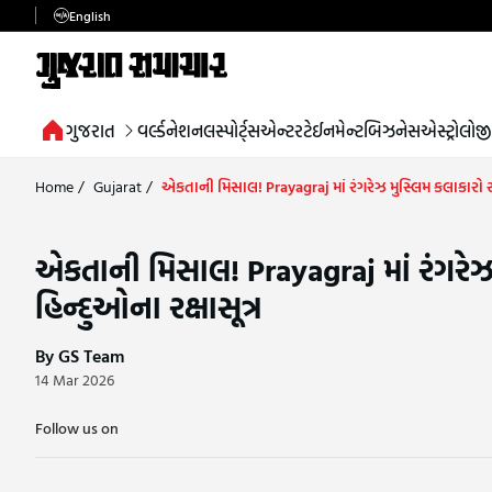
English
ગુજરાત
વર્લ્ડ
નેશનલ
સ્પોર્ટ્સ
એન્ટરટેઈનમેન્ટ
બિઝનેસ
એસ્ટ્રોલોજી
Home
/
Gujarat
/
એકતાની મિસાલ! Prayagraj માં રંગરેઝ મુસ્લિમ કલાકારો રો
એકતાની મિસાલ! Prayagraj માં રંગરેઝ
હિન્દુઓના રક્ષાસૂત્ર
By GS Team
14 Mar 2026
Follow us on