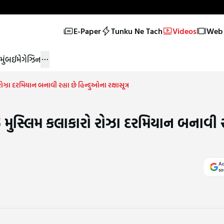
E-Paper
Tunku Ne Tach
Videos
Web 
મુંબઈ
મેગેઝિન
ઝા દરમિયાન બનાવી રહ્યા છે હિન્દુઓના રક્ષાસૂત્ર
 મુસ્લિમ કલાકારો રોઝા દરમિયાન બનાવી રહ
Ad
so