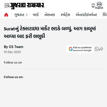
English
ગુજરાત
વર્લ્ડ
નેશનલ
સ્પોર્ટ્સ
એન્ટરટેઈનમેન્ટ
બિ
Suratનું ટેક્સટાઇલ માર્કેટ ભડકે બળ્યું, આગ કાબૂમાં
આવ્યા બાદ ફરી ભભૂકી
By GS Team
Add as a preferred
source on Google
10 Dec 2025
Follow us on
Follow us on: