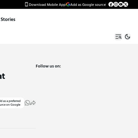
Download Mobile App
Add as Google source
Stories
Follow us on:
at
d as a preferred
urce on Google