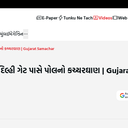
E-Paper
Tunku Ne Tach
Videos
Web 
મુંબઈ
મેગેઝિન
ોલનો કચ્ચરઘાણ | Gujarat Samachar
િલ્હી ગેટ પાસે પોલનો કચ્ચરઘાણ | Gujar
Ad
so