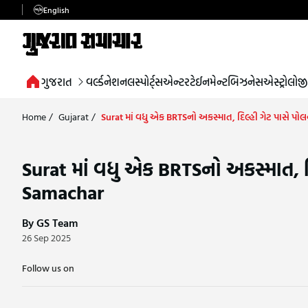
English
ગુજરાત
વર્લ્ડ
નેશનલ
સ્પોર્ટ્સ
એન્ટરટેઈનમેન્ટ
બિઝનેસ
એસ્ટ્રોલોજી
Home
/
Gujarat
/
Surat માં વધુ એક BRTSનો અકસ્માત, દિલ્હી ગેટ પાસે પ
Surat માં વધુ એક BRTSનો અકસ્માત, દ
Samachar
By GS Team
26 Sep 2025
Follow us on