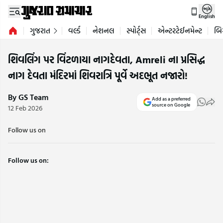
English
ગુજરાત
વર્લ્ડ
નેશનલ
સ્પોર્ટ્સ
એન્ટરટેઈનમેન્ટ
બિ
શિવલિંગ પર વિંટળાયા નાગદેવતા, Amreli ના પ્રસિદ્ધ
નાગ દેવતા મંદિરમાં શિવરાત્રિ પૂર્વે અદભૂત નજારો!
By GS Team
Add as a preferred
source on Google
12 Feb 2026
Follow us on
Follow us on: