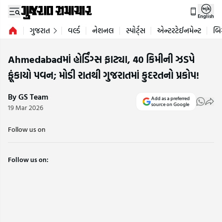
English
ગુજરાત
વર્લ્ડ
નેશનલ
સ્પોર્ટ્સ
એન્ટરટેઈનમેન્ટ
બિ
Ahmedabadમાં હોર્ડિંગ્સ ફાટ્યા, 40 કિમીની ઝડપે
ફૂંકાયો પવન; મોડી રાતથી ગુજરાતમાં કુદરતનો પ્રકોપ!
By GS Team
Add as a preferred
source on Google
19 Mar 2026
Follow us on
Follow us on: