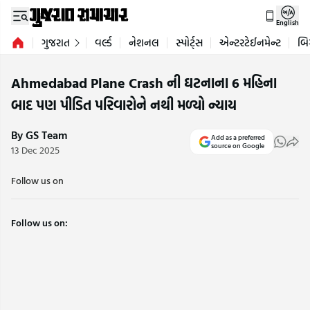
English
ગુજરાત
વર્લ્ડ
નેશનલ
સ્પોર્ટ્સ
એન્ટરટેઈનમેન્ટ
બિ
Ahmedabad Plane Crash ની ઘટનાના 6 મહિના
બાદ પણ પીડિત પરિવારોને નથી મળ્યો ન્યાય
By GS Team
Add as a preferred
source on Google
13 Dec 2025
Follow us on
Follow us on: