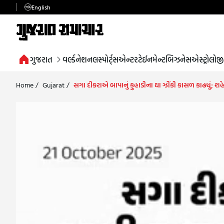
English
ગુજરાત
વર્લ્ડ
નેશનલ
સ્પોર્ટ્સ
એન્ટરટેઈનમેન્ટ
બિઝનેસ
એસ્ટ્રોલોજી
Home
/
Gujarat
/
સગા દીકરાએ બાપાનું કુહાડીના ઘા ઝીંકી કાસળ કાઢ્યું; શહ