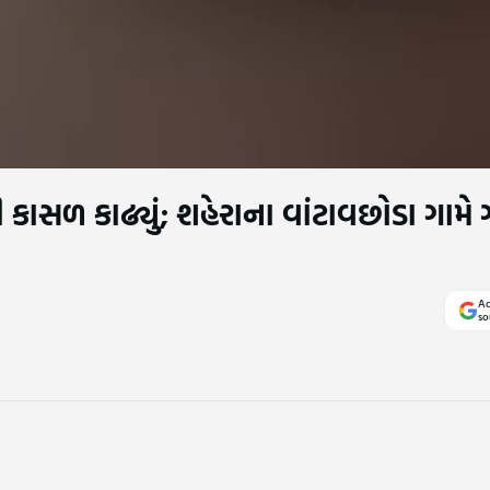
 કાસળ કાઢ્યું; શહેરાના વાંટાવછોડા ગામે
Ad
so