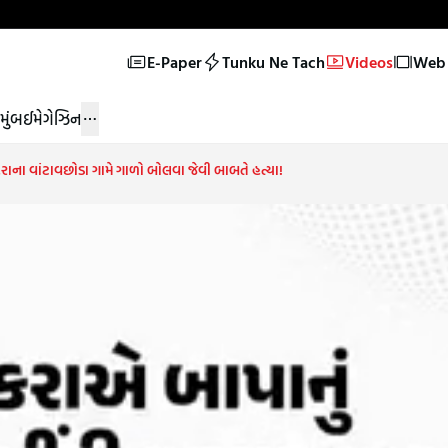
E-Paper
Tunku Ne Tach
Videos
Web 
મુંબઈ
મેગેઝિન
ેરાના વાંટાવછોડા ગામે ગાળો બોલવા જેવી બાબતે હત્યા!