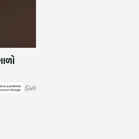
 ગાળો
d as a preferred
urce on Google