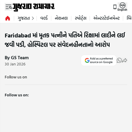
English
ગુજરાત
વર્લ્ડ
નેશનલ
સ્પોર્ટ્સ
એન્ટરટેઈનમેન્ટ
બિ
Faridabad માં મૃતક પત્નીને પતિએ રિક્ષામાં લાદીને લઈ
જવી પડી, હોસ્પિટલ પર સંવેદનહીનતાનો આરોપ
By GS Team
Add as a preferred
source on Google
30 Jan 2026
Follow us on
Follow us on: