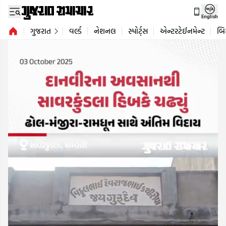
English
ગુજરાત
વર્લ્ડ
નેશનલ
સ્પોર્ટ્સ
એન્ટરટેઈનમેન્ટ
બિ