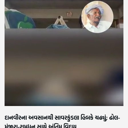
દાનવીરના અવસાનથી સાવરકુંડલા હિબકે ચઢ્યું; ઢોલ-
મંજીરા-રામધૂન સાથે અંતિમ વિદાય