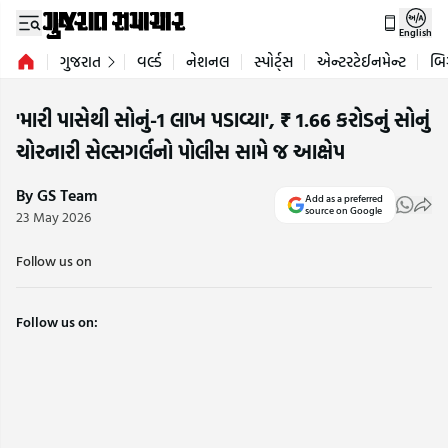
English
ગુજરાત
વર્લ્ડ
નેશનલ
સ્પોર્ટ્સ
એન્ટરટેઈનમેન્ટ
બિ
'મારી પાસેથી સોનું-1 લાખ પડાવ્યા', ₹ 1.66 કરોડનું સોનું
ચોરનારી સેલ્સગર્લનો પોલીસ સામે જ આક્ષેપ
By GS Team
Add as a preferred
source on Google
23 May 2026
Follow us on
Follow us on: