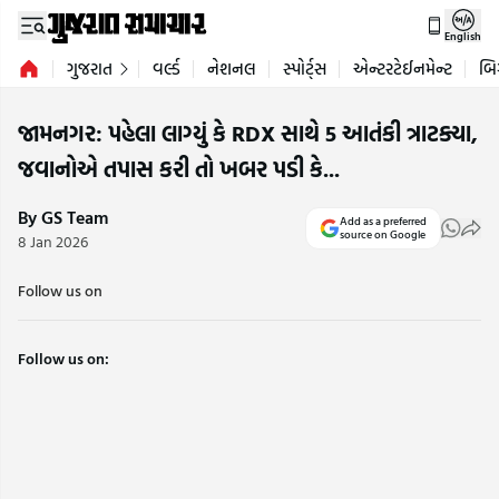
English
ગુજરાત
વર્લ્ડ
નેશનલ
સ્પોર્ટ્સ
એન્ટરટેઈનમેન્ટ
બિ
જામનગર: પહેલા લાગ્યું કે RDX સાથે 5 આતંકી ત્રાટક્યા,
જવાનોએ તપાસ કરી તો ખબર પડી કે...
By GS Team
Add as a preferred
source on Google
8 Jan 2026
Follow us on
Follow us on: