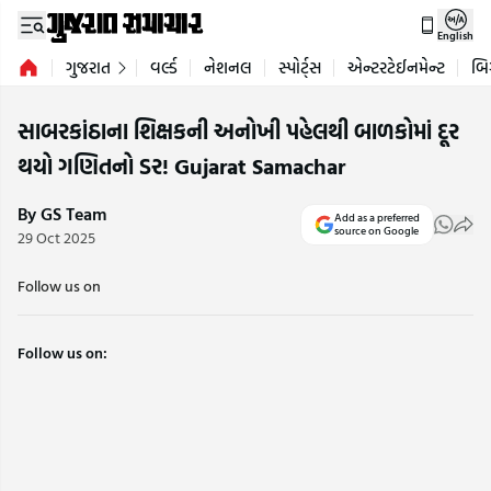
English
ગુજરાત
વર્લ્ડ
નેશનલ
સ્પોર્ટ્સ
એન્ટરટેઈનમેન્ટ
બિ
સાબરકાંઠાના શિક્ષકની અનોખી પહેલથી બાળકોમાં દૂર
થયો ગણિતનો ડર! Gujarat Samachar
By GS Team
Add as a preferred
source on Google
29 Oct 2025
Follow us on
Follow us on: