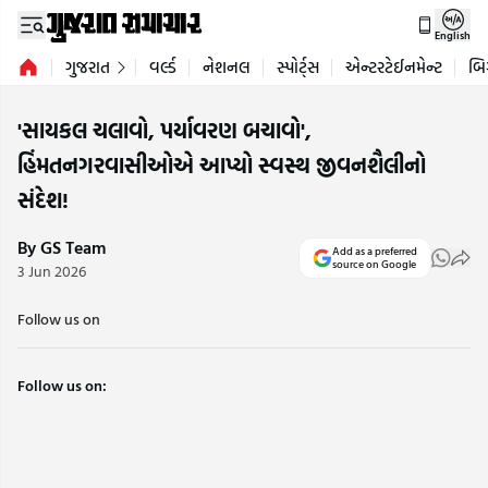
English
ગુજરાત
વર્લ્ડ
નેશનલ
સ્પોર્ટ્સ
એન્ટરટેઈનમેન્ટ
બિ
'સાયકલ ચલાવો, પર્યાવરણ બચાવો',
હિંમતનગરવાસીઓએ આપ્યો સ્વસ્થ જીવનશૈલીનો
સંદેશ!
By GS Team
Add as a preferred
source on Google
3 Jun 2026
Follow us on
Follow us on: