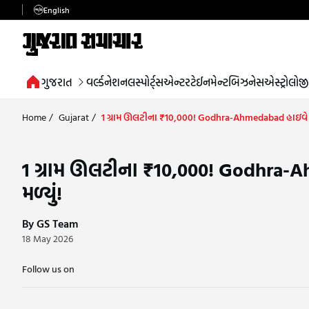
English
ગુજરાત
વર્લ્ડ
નેશનલ
સ્પોર્ટ્સ
એન્ટરટેઈનમેન્ટ
બિઝનેસ
એસ્ટ્રોલોજી
Home
/
Gujarat
/
1 ગ્રામ ઊલટીના ₹10,000! Godhra-Ahmedabad હાઇવે પર 
1 ગ્રામ ઊલટીના ₹10,000! Godhra-A
મળ્યું!
By GS Team
18 May 2026
Follow us on