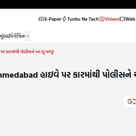
E-Paper
Tunku Ne Tach
Videos
Web 
મુંબઈ
મેગેઝિન
કારમાંથી પોલીસને આ શું મળ્યું!
hmedabad હાઇવે પર કારમાંથી પોલીસને 
Ad
so