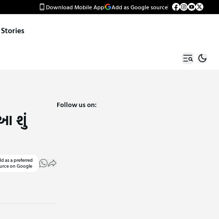
Download Mobile App
Add as Google source
Stories
Follow us on:
આ શું
d as a preferred
urce on Google