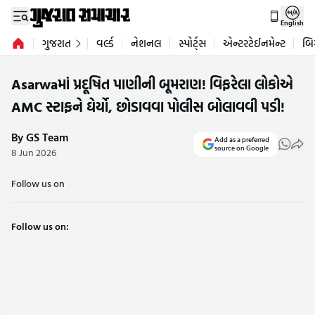
English
ગુજરાત
વર્લ્ડ
નેશનલ
સ્પોર્ટ્સ
એન્ટરટેઈનમેન્ટ
બિ
Asarwaમાં પ્રદૂષિત પાણીની બૂમરાણ! વિફરેલા લોકોએ
AMC સ્ટાફને ઘેર્યો, છોડાવવા પોલીસ બોલાવવી પડી!
By GS Team
Add as a preferred
source on Google
8 Jun 2026
Follow us on
Follow us on: