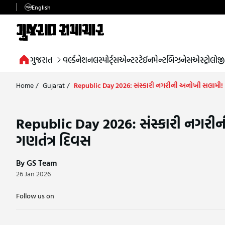
English
ગુજરાત
વર્લ્ડ
નેશનલ
સ્પોર્ટ્સ
એન્ટરટેઈનમેન્ટ
બિઝનેસ
એસ્ટ્રોલોજી
Home
/
Gujarat
/
Republic Day 2026: સંસ્કારી નગરીની અનોખી સલામી! સ
Republic Day 2026: સંસ્કારી નગરીન
ગણતંત્ર દિવસ
By GS Team
26 Jan 2026
Follow us on