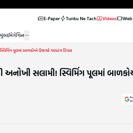
E-Paper
Tunku Ne Tach
Videos
Web 
મુંબઈ
મેગેઝિન
્વિમિંગ પૂલમાં બાળકોએ ઉજવ્યો ગણતંત્ર દિવસ
ી અનોખી સલામી! સ્વિમિંગ પૂલમાં બાળકો
Ad
so