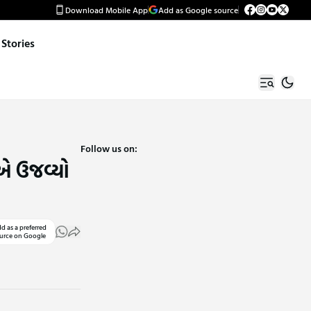
Download Mobile App
Add as Google source
Stories
Follow us on:
એ ઉજવ્યો
d as a preferred
urce on Google