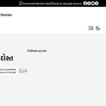
Download Mobile App
Add as Google source
Stories
Follow us on:
દોસ્ત
d as a preferred
urce on Google