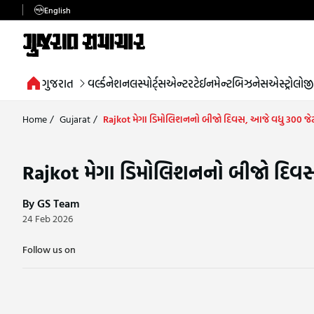
English
ગુજરાત
વર્લ્ડ
નેશનલ
સ્પોર્ટ્સ
એન્ટરટેઈનમેન્ટ
બિઝનેસ
એસ્ટ્રોલોજી
Home
/
Gujarat
/
Rajkot મેગા ડિમોલિશનનો બીજો દિવસ, આજે વધુ 300 જે
Rajkot મેગા ડિમોલિશનનો બીજો દિવસ
By GS Team
24 Feb 2026
Follow us on