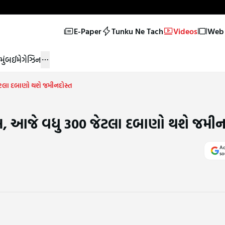
E-Paper
Tunku Ne Tach
Videos
Web 
મુંબઈ
મેગેઝિન
ટલા દબાણો થશે જમીનદોસ્ત
, આજે વધુ 300 જેટલા દબાણો થશે જમીન
Ad
so