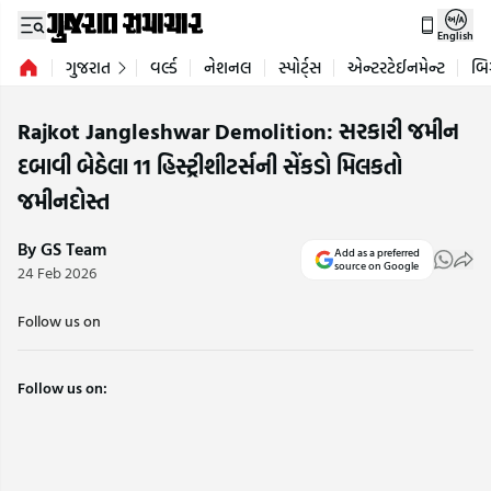
English
ગુજરાત
વર્લ્ડ
નેશનલ
સ્પોર્ટ્સ
એન્ટરટેઈનમેન્ટ
બિ
Rajkot Jangleshwar Demolition: સરકારી જમીન
દબાવી બેઠેલા 11 હિસ્ટ્રીશીટર્સની સેંકડો મિલકતો
જમીનદોસ્ત
By GS Team
Add as a preferred
source on Google
24 Feb 2026
Follow us on
Follow us on: