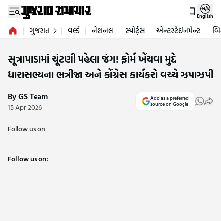
English
ગુજરાત
વર્લ્ડ
નેશનલ
સ્પોર્ટ્સ
એન્ટરટેઈનમેન્ટ
બિ
સૂત્રાપાડામાં ચૂંટણી પહેલા જંગ! ફોર્મ ખેંચવા મુદ્દે
ધારાસભ્યના ભત્રીજા અને કોંગ્રેસ કાર્યકરો વચ્ચે ઝપાઝપી
By GS Team
Add as a preferred
source on Google
15 Apr 2026
Follow us on
Follow us on: