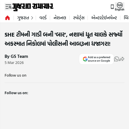
English
ગુજરાત
વર્લ્ડ
નેશનલ
સ્પોર્ટ્સ
એન્ટરટેઈનમેન્ટ
બિ
SHE ટીમની ગાડી બની 'બાર', નશામાં ધૂત ચાલકે સર્જ્યો
અકસ્માત નિકોલમાં પોલીસની આબરૂના ધજાગરા!
By GS Team
Add as a preferred
source on Google
5 Mar 2026
Follow us on
Follow us on: