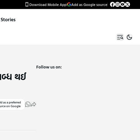
Download Mobile App
Add as Google source
Stories
Follow us on:
્તબ્ધ થઈ
d as a preferred
urce on Google