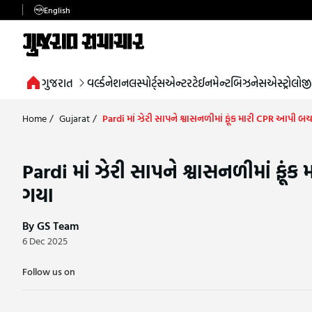
English
ગુજરાત
વર્લ્ડ
નેશનલ
સ્પોર્ટ્સ
એન્ટરટેઈનમેન્ટ
બિઝનેસ
એસ્ટ્રોલોજી
Home
/
Gujarat
/
Pardi માં ઝેરી સાપને શ્વાસનળીમાં ફૂંક મારી CPR આપી બ
Pardi માં ઝેરી સાપને શ્વાસનળીમાં ફૂ
ગયા
By GS Team
6 Dec 2025
Follow us on