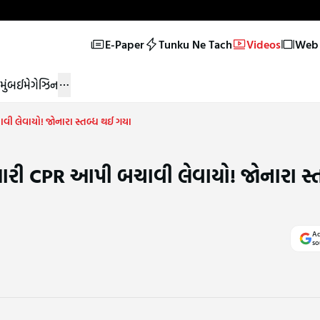
E-Paper
Tunku Ne Tach
Videos
Web 
મુંબઈ
મેગેઝિન
ચાવી લેવાયો! જોનારા સ્તબ્ધ થઈ ગયા
ંક મારી CPR આપી બચાવી લેવાયો! જોનારા સ
Ad
so