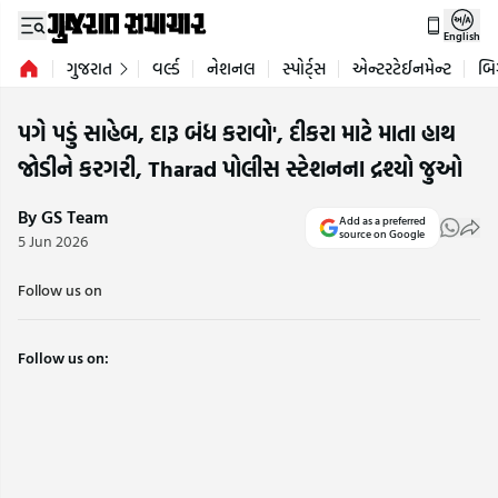
English
ગુજરાત
વર્લ્ડ
નેશનલ
સ્પોર્ટ્સ
એન્ટરટેઈનમેન્ટ
બિ
પગે પડું સાહેબ, દારૂ બંધ કરાવો', દીકરા માટે માતા હાથ
જોડીને કરગરી, Tharad પોલીસ સ્ટેશનના દ્રશ્યો જુઓ
By GS Team
Add as a preferred
source on Google
5 Jun 2026
Follow us on
Follow us on: