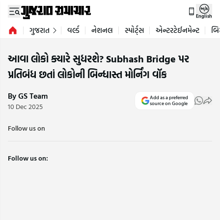
English
ગુજરાત
વર્લ્ડ
નેશનલ
સ્પોર્ટ્સ
એન્ટરટેઈનમેન્ટ
બિ
આવા લોકો ક્યારે સુધરશે? Subhash Bridge પર
પ્રતિબંધ છતાં લોકોની બિન્ધાસ્ત મોર્નિંગ વૉક
By GS Team
Add as a preferred
source on Google
10 Dec 2025
Follow us on
Follow us on: