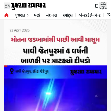
English
ગુજરાત
વર્લ્ડ
નેશનલ
સ્પોર્ટ્સ
એન્ટરટેઈનમેન્ટ
બિ