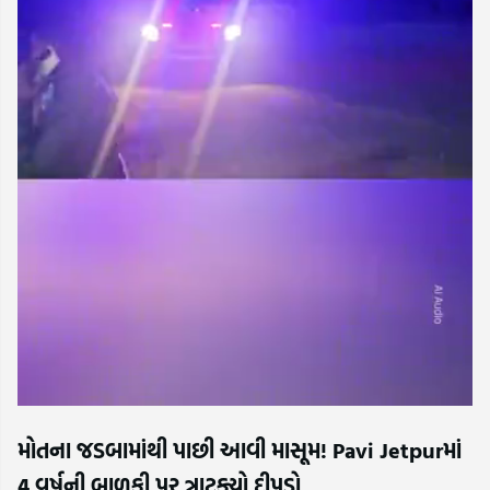
મોતના જડબામાંથી પાછી આવી માસૂમ! Pavi Jetpurમાં
4 વર્ષની બાળકી પર ત્રાટક્યો દીપડો