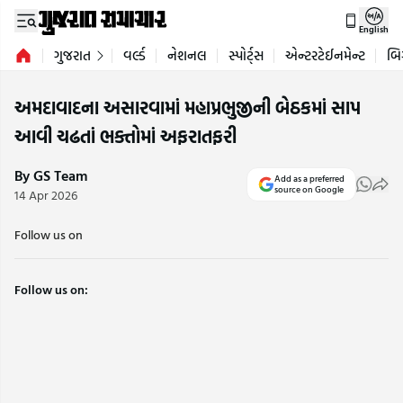
English
ગુજરાત
વર્લ્ડ
નેશનલ
સ્પોર્ટ્સ
એન્ટરટેઈનમેન્ટ
બિ
અમદાવાદના અસારવામાં મહાપ્રભુજીની બેઠકમાં સાપ
આવી ચઢતાં ભક્તોમાં અફરાતફરી
By GS Team
Add as a preferred
source on Google
14 Apr 2026
Follow us on
Follow us on: