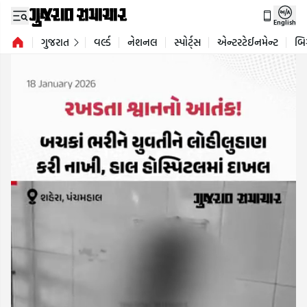
English
ગુજરાત
વર્લ્ડ
નેશનલ
સ્પોર્ટ્સ
એન્ટરટેઈનમેન્ટ
બિ