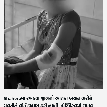
Shaheraમાં રખડતા શ્વાનનો આતંક! બચકાં ભરીને
યુવતીને લોહીલુહાણ કરી નાખી, હોસ્પિટલમાં દાખલ