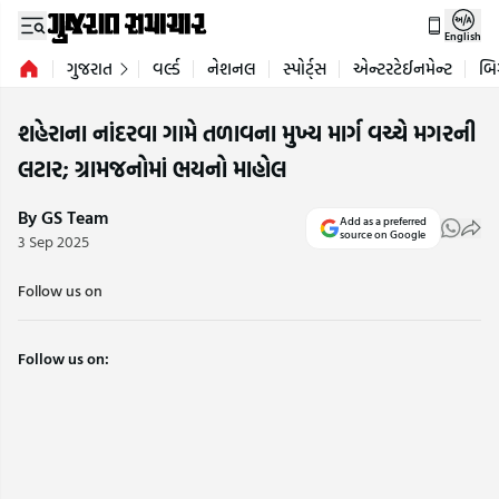
English
ગુજરાત
વર્લ્ડ
નેશનલ
સ્પોર્ટ્સ
એન્ટરટેઈનમેન્ટ
બિ
શહેરાના નાંદરવા ગામે તળાવના મુખ્ય માર્ગ વચ્ચે મગરની
લટાર; ગ્રામજનોમાં ભયનો માહોલ
By GS Team
Add as a preferred
source on Google
3 Sep 2025
Follow us on
Follow us on: