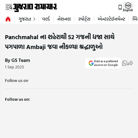
English
ગુજરાત
વર્લ્ડ
નેશનલ
સ્પોર્ટ્સ
એન્ટરટેઈનમેન્ટ
બિ
Panchmahal ના શહેરાથી 52 ગજની ધજા સાથે
પગપાળા Ambaji જવા નીકળ્યા શ્રદ્ધાળુઓ
By GS Team
Add as a preferred
source on Google
1 Sep 2025
Follow us on
Follow us on: