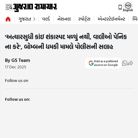
English
ગુજરાત
વર્લ્ડ
નેશનલ
સ્પોર્ટ્સ
એન્ટરટેઈનમેન્ટ
બિ
'અત્યારસુધી કાંઇ શંકાસ્પદ મળ્યું નથી, વાલીઓ પેનિક
ના કરે', બોમ્બની ધમકી મામલે પોલીસની સલાહ
By GS Team
Add as a preferred
source on Google
17 Dec 2025
Follow us on
Follow us on: