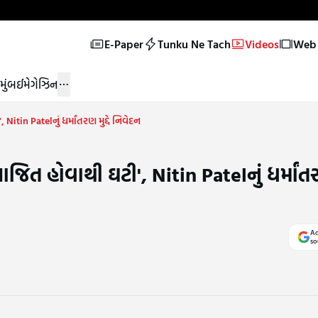
E-Paper
Tunku Ne Tach
Videos
Web 
મુંબઈ
મેગેઝિન
itin Patelનું ધર્માંતરણ મુદ્દે નિવેદન
જિત હોવાથી ઘટી', Nitin Patelનું ધર્માંતરણ
Ad
so