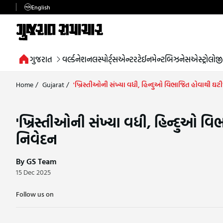
English
ગુજરાત
વર્લ્ડ
નેશનલ
સ્પોર્ટ્સ
એન્ટરટેઈનમેન્ટ
બિઝનેસ
એસ્ટ્રોલોજી
Home
/
Gujarat
/
'ખ્રિસ્તીઓની સંખ્યા વધી, હિન્દુઓ વિભાજિત હોવાથી ઘટી', N
'ખ્રિસ્તીઓની સંખ્યા વધી, હિન્દુઓ વિભા
નિવેદન
By GS Team
15 Dec 2025
Follow us on