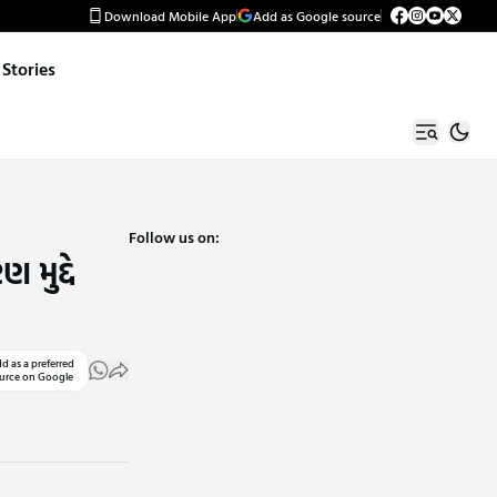
Download Mobile App
Add as Google source
Stories
Follow us on:
 મુદ્દે
d as a preferred
urce on Google