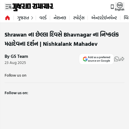
English
ગુજરાત
વર્લ્ડ
નેશનલ
સ્પોર્ટ્સ
એન્ટરટેઈનમેન્ટ
બિ
Shrawan ના છેલ્લા દિવસે Bhavnagar ના નિષ્કલંક
મહાદેવના દર્શન | Nishkalank Mahadev
By GS Team
Add as a preferred
source on Google
23 Aug 2025
Follow us on
Follow us on: