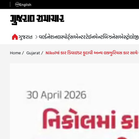
English
ગુજરાત
વર્લ્ડ
નેશનલ
સ્પોર્ટ્સ
એન્ટરટેઈનમેન્ટ
બિઝનેસ
એસ્ટ્રોલોજી
Home
/
Gujarat
/
Nikolમાં કાર ડિવાઇડર કૂદાવી અન્ય લક્ઝુરિયસ કાર સાથે