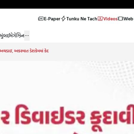
E-Paper
Tunku Ne Tach
Videos
Web 
મુંબઈ
મેગેઝિન
 અથડાઇ, અકસ્માત ડેશકેમમાં કેદ