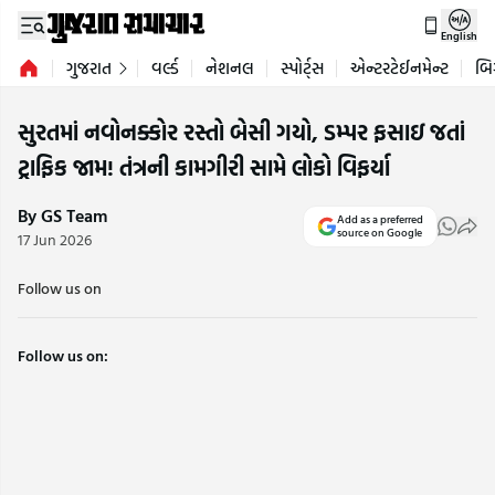
English
ગુજરાત
વર્લ્ડ
નેશનલ
સ્પોર્ટ્સ
એન્ટરટેઈનમેન્ટ
બિ
સુરતમાં નવોનક્કોર રસ્તો બેસી ગયો, ડમ્પર ફસાઇ જતાં
ટ્રાફિક જામ! તંત્રની કામગીરી સામે લોકો વિફર્યા
By GS Team
Add as a preferred
source on Google
17 Jun 2026
Follow us on
Follow us on: