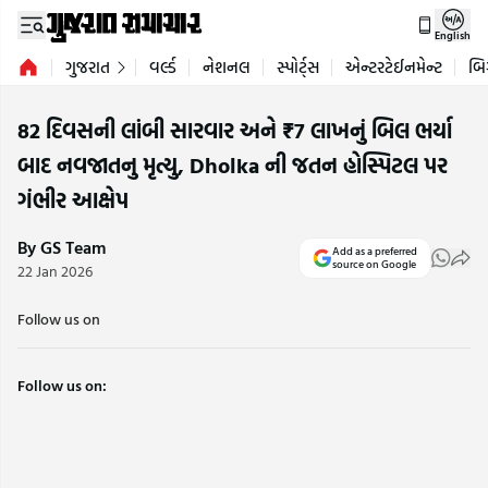
English
ગુજરાત
વર્લ્ડ
નેશનલ
સ્પોર્ટ્સ
એન્ટરટેઈનમેન્ટ
બિ
82 દિવસની લાંબી સારવાર અને ₹7 લાખનું બિલ ભર્યા
બાદ નવજાતનુ મૃત્યુ, Dholka ની જતન હોસ્પિટલ પર
ગંભીર આક્ષેપ
By GS Team
Add as a preferred
source on Google
22 Jan 2026
Follow us on
Follow us on: