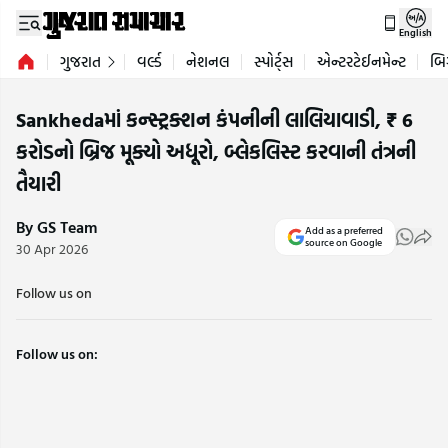
English
ગુજરાત
વર્લ્ડ
નેશનલ
સ્પોર્ટ્સ
એન્ટરટેઈનમેન્ટ
બિ
Sankhedaમાં કન્સ્ટ્રક્શન કંપનીની લાલિયાવાડી, ₹ 6
કરોડનો બ્રિજ મૂક્યો અધૂરો, બ્લેકલિસ્ટ કરવાની તંત્રની
તૈયારી
By GS Team
Add as a preferred
source on Google
30 Apr 2026
Follow us on
Follow us on: