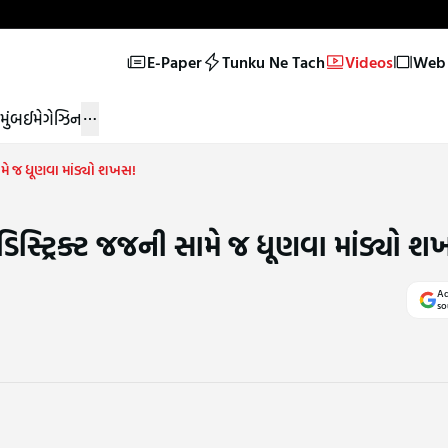
E-Paper
Tunku Ne Tach
Videos
Web 
મુંબઈ
મેગેઝિન
સામે જ ધૂણવા માંડ્યો શખસ!
 ડિસ્ટ્રિક્ટ જજની સામે જ ધૂણવા માંડ્યો 
Ad
so