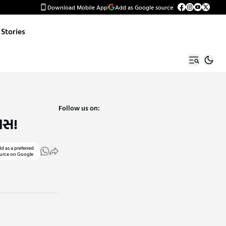
Download Mobile App
Add as Google source
Stories
Follow us on:
શખસ!
d as a preferred
urce on Google