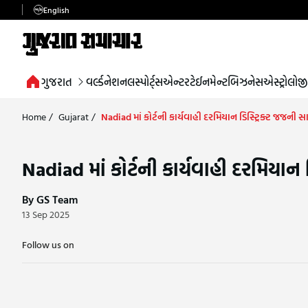
English
ગુજરાત
વર્લ્ડ
નેશનલ
સ્પોર્ટ્સ
એન્ટરટેઈનમેન્ટ
બિઝનેસ
એસ્ટ્રોલોજી
Home
/
Gujarat
/
Nadiad માં કોર્ટની કાર્યવાહી દરમિયાન ડિસ્ટ્રિક્ટ જજની 
Nadiad માં કોર્ટની કાર્યવાહી દરમિયાન
By GS Team
13 Sep 2025
Follow us on