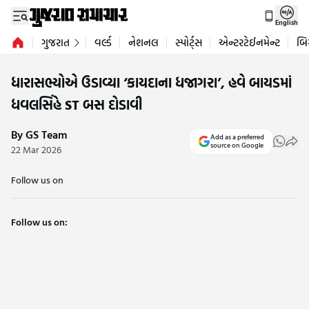
English
ગુજરાત
વર્લ્ડ
નેશનલ
સ્પોર્ટ્સ
એન્ટરટેઈનમેન્ટ
બિ
ધારાસભ્યોએ ઉડાવ્યા ‘કાયદાના ધજાગરા’, હવે બાયડમાં
ધવલસિંહે ST બસ દોડાવી
By GS Team
Add as a preferred
source on Google
22 Mar 2026
Follow us on
Follow us on: