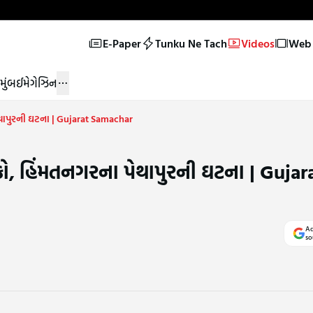
E-Paper
Tunku Ne Tach
Videos
Web 
મુંબઈ
મેગેઝિન
પેથાપુરની ઘટના | Gujarat Samachar
ાકો, હિંમતનગરના પેથાપુરની ઘટના | Gujar
Ad
so