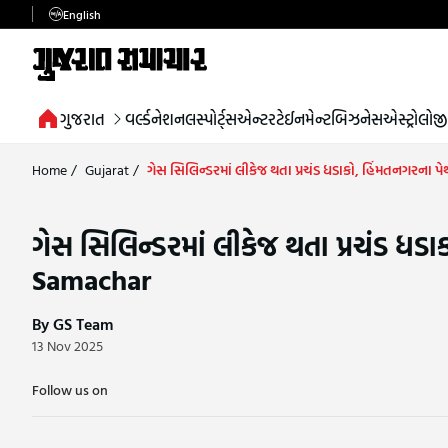
English
ગુજરાત
વર્લ્ડ
નેશનલ
સ્પોર્ટ્સ
એન્ટરટેઈનમેન્ટ
બિઝનેસ
એસ્ટ્રોલોજી
Home
/
Gujarat
/
ગેસ સિલિન્ડરમાં લીકેજ થતા પ્રચંડ ધડાકો, હિંમતનગરના 
ગેસ સિલિન્ડરમાં લીકેજ થતા પ્રચંડ ધડ
Samachar
By GS Team
13 Nov 2025
Follow us on