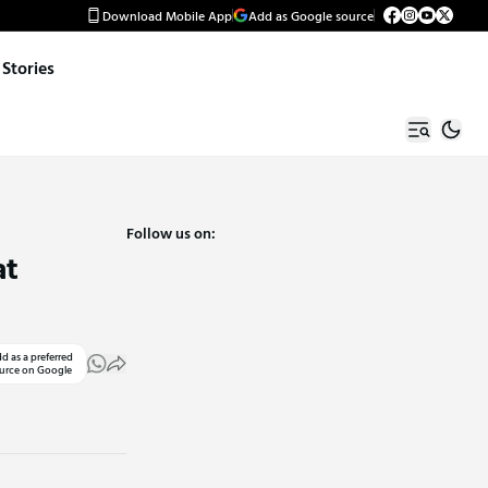
Download Mobile App
Add as Google source
Stories
Follow us on:
at
d as a preferred
urce on Google