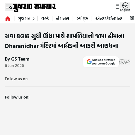
English
ગુજરાત
વર્લ્ડ
નેશનલ
સ્પોર્ટ્સ
એન્ટરટેઈનમેન્ટ
બિ
સવા કલાક સુધી ઊંધા માથે શામળિયાનો જાપ! ઢીમાના
Dharanidhar મંદિરમાં આધેડની આકરી આરાધના
By GS Team
Add as a preferred
source on Google
6 Jun 2026
Follow us on
Follow us on: