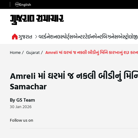
English
ગુજરાત
વર્લ્ડ
નેશનલ
સ્પોર્ટ્સ
એન્ટરટેઈનમેન્ટ
બિઝનેસ
એસ્ટ્રોલોજી
Home
/
Gujarat
/
Amreli માં ઘરમાં જ નકલી બીડીનું મિનિ કારખાનું શરૂ
Amreli માં ઘરમાં જ નકલી બીડીનું મ
Samachar
By GS Team
30 Jan 2026
Follow us on