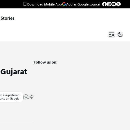
Download Mobile App
Add as Google source
Stories
Follow us on:
 Gujarat
d as a preferred
urce on Google