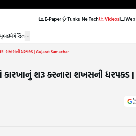
E-Paper
Tunku Ne Tach
Videos
Web 
મુંબઈ
મેગેઝિન
 કરનારા શખસની ધરપકડ | Gujarat Samachar
િનિ કારખાનું શરૂ કરનારા શખસની ધરપકડ |
Ad
so