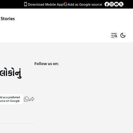
Download Mobile App
Add as Google source
Stories
Follow us on:
લોકોનું
d as a preferred
urce on Google