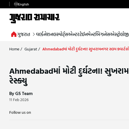
English
ગુજરાત
વર્લ્ડ
નેશનલ
સ્પોર્ટ્સ
એન્ટરટેઈનમેન્ટ
બિઝનેસ
એસ્ટ્રોલોજી
Home
/
Gujarat
/
Ahmedabadમાં મોટી દુર્ઘટના! સુખરામનગર સ્લમ ક્વાર્ટર્સમાં
Ahmedabadમાં મોટી દુર્ઘટના! સુખરામનગ
રેસ્ક્યુ
By GS Team
11 Feb 2026
Follow us on