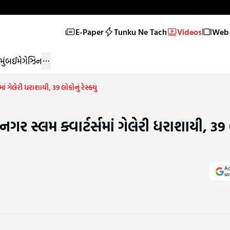
E-Paper
Tunku Ne Tach
Videos
Web 
મુંબઈ
મેગેઝિન
 ગેલેરી ધરાશાયી, 39 લોકોનું રેસ્ક્યુ
ર સ્લમ ક્વાર્ટર્સમાં ગેલેરી ધરાશાયી, 39 
Ad
so