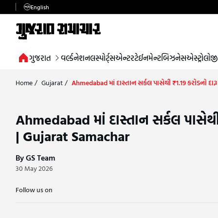
English
ગુજરાત
વર્લ્ડ
નેશનલ
સ્પોર્ટ્સ
એન્ટરટેઈનમેન્ટ
બિઝનેસ
એસ્ટ્રોલોજી
Home
/
Gujarat
/
Ahmedabad માં દાસ્તાન સર્કલ પાસેથી ₹1.19 કરોડનો દાર
Ahmedabad માં દાસ્તાન સર્કલ પાસેથી
| Gujarat Samachar
By GS Team
30 May 2026
Follow us on