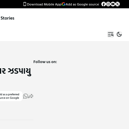
Download Mobile App
Add as Google source
Stories
Follow us on:
નર ઝડપાયુ
d as a preferred
urce on Google