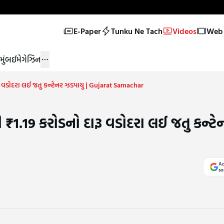
E-Paper
Tunku Ne Tach
Videos
Web 
મુંબઈ
મેગેઝિન
ૂ વડોદરા લઈ જતુ કન્ટેનર ઝડપાયુ | Gujarat Samachar
 ₹1.19 કરોડનો દારૂ વડોદરા લઈ જતુ કન્ટે
Ad
so