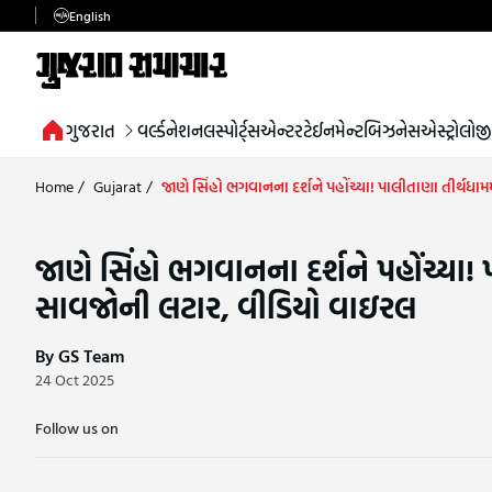
English
ગુજરાત
વર્લ્ડ
નેશનલ
સ્પોર્ટ્સ
એન્ટરટેઈનમેન્ટ
બિઝનેસ
એસ્ટ્રોલોજી
Home
/
Gujarat
/
જાણે સિંહો ભગવાનના દર્શને પહોંચ્યા! પાલીતાણા તીર્થધા
જાણે સિંહો ભગવાનના દર્શને પહોંચ્યા! 
સાવજોની લટાર, વીડિયો વાઇરલ
By GS Team
24 Oct 2025
Follow us on