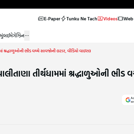
E-Paper
Tunku Ne Tach
Videos
Web 
મુંબઈ
મેગેઝિન
મમાં શ્રદ્ધાળુઓની ભીડ વચ્ચે સાવજોની લટાર, વીડિયો વાઇરલ
પાલીતાણા તીર્થધામમાં શ્રદ્ધાળુઓની ભીડ વચ
Ad
so