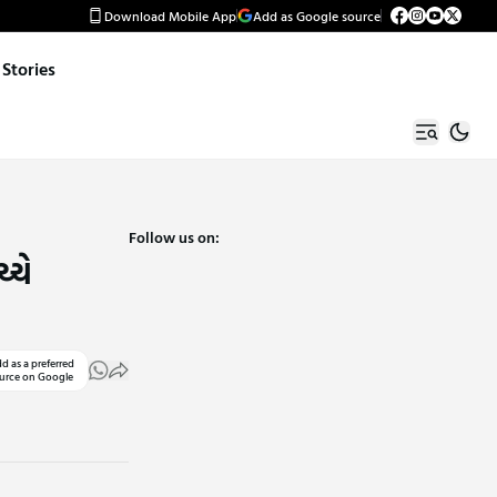
Download Mobile App
Add as Google source
Stories
Follow us on:
્ચે
d as a preferred
urce on Google