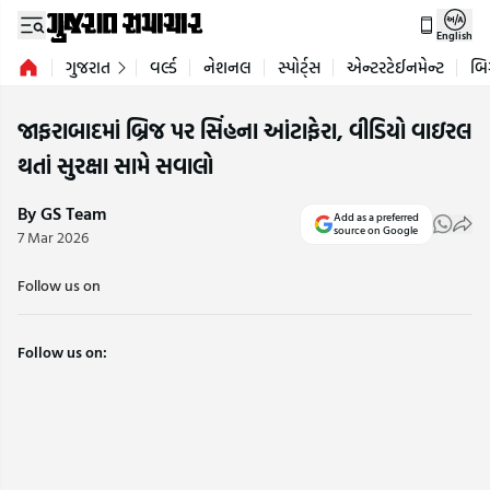
English
ગુજરાત
વર્લ્ડ
નેશનલ
સ્પોર્ટ્સ
એન્ટરટેઈનમેન્ટ
બિ
જાફરાબાદમાં બ્રિજ પર સિંહના આંટાફેરા, વીડિયો વાઇરલ
થતાં સુરક્ષા સામે સવાલો
By GS Team
Add as a preferred
source on Google
7 Mar 2026
Follow us on
Follow us on: