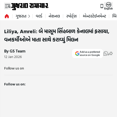
English
ગુજરાત
વર્લ્ડ
નેશનલ
સ્પોર્ટ્સ
એન્ટરટેઈનમેન્ટ
બિ
Liliya, Amreli: બે માસૂમ સિંહબાળ કેનાલમાં ફસાયા,
વનકર્મીઓએ માતા સાથે કરાવ્યું મિલન
By GS Team
Add as a preferred
source on Google
12 Jan 2026
Follow us on
Follow us on: