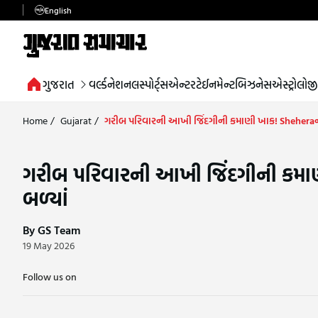
English
ગુજરાત
વર્લ્ડ
નેશનલ
સ્પોર્ટ્સ
એન્ટરટેઈનમેન્ટ
બિઝનેસ
એસ્ટ્રોલોજી
Home
/
Gujarat
/
ગરીબ પરિવારની આખી જિંદગીની કમાણી ખાક! Sheheraના 
ગરીબ પરિવારની આખી જિંદગીની કમાણ
બળ્યાં
By GS Team
19 May 2026
Follow us on