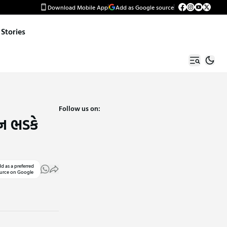
Download Mobile App
Add as Google source
Stories
Follow us on:
ન ભડકે
d as a preferred
urce on Google