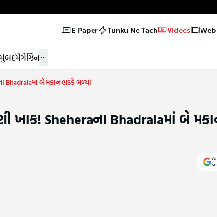
E-Paper
Tunku Ne Tach
Videos
Web 
મુંબઈ
મેગેઝિન
Bhadralaમાં બે મકાન ભડકે બળ્યાં
ી ખાક! Sheheraના Bhadralaમાં બે મકા
Ad
so