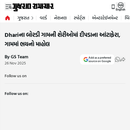
English
ગુજરાત
વર્લ્ડ
નેશનલ
સ્પોર્ટ્સ
એન્ટરટેઈનમેન્ટ
બિ
Dhariના બોરડી ગામની શેરીઓમાં દીપડાના આંટાફેરા,
ગામમાં ભયનો માહોલ
By GS Team
Add as a preferred
source on Google
26 Nov 2025
Follow us on
Follow us on: